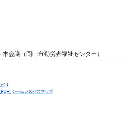
ミット本会議（岡山市勤労者福祉センター）
広がり
DF)
シームレスバスマップ