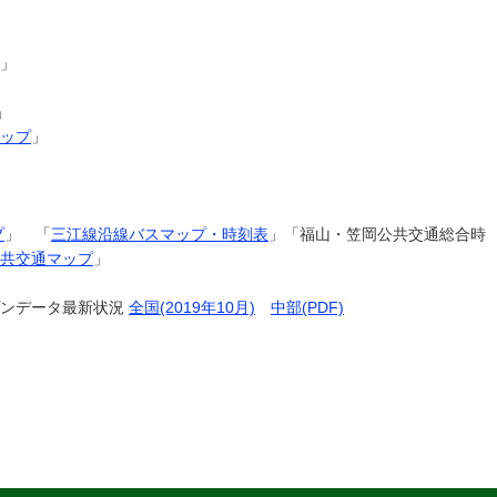
」
」
ップ
」
プ
」 「
三江線沿線バスマップ・時刻表
」「福山・笠岡公共交通総合時
共交通マップ
」
プンデータ最新状況
全国(2019年10月)
中部(PDF)