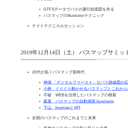
GTFSデータでバスの運行頻度図を作る
バスマップのIllustratorテクニック
ナイトテクニカルセッション
2019年12月14日（土） バスマップサ
20代が拓くバスマップ新時代
神場 「デジタルファースト」なバス路線図の
小林 ぐりぐり動かせるバスマップとこれから(P
不破 WEBを活用したバスマップの模索
森屋 バスマップの自動描画 busmapjs
下山 busmapとAPI
全国のバスマップのこれまでと未来