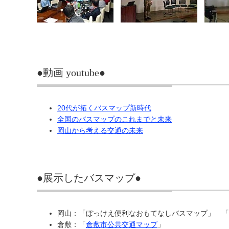
●動画 youtube●
20代が拓くバスマップ新時代
全国のバスマップのこれまでと未来
岡山から考える交通の未来
●展示したバスマップ●
岡山：「ぼっけえ便利なおもてなしバスマップ」 「
倉敷：「
倉敷市公共交通マップ
」