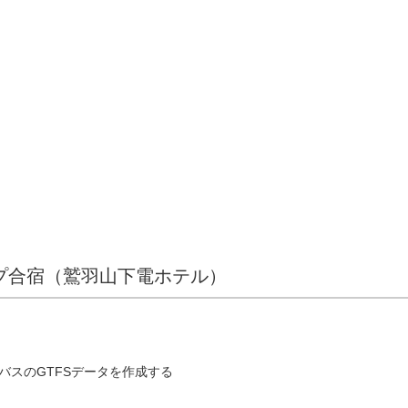
マップ合宿（鷲羽山下電ホテル）
バスのGTFSデータを作成する