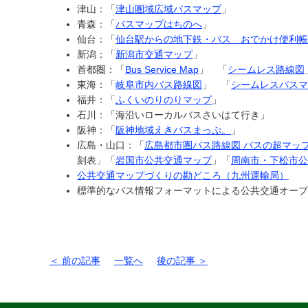
津山：「
津山圏域広域バスマップ
」
青森：「
バスマップはちのへ
」
仙台：「
仙台駅からの地下鉄・バス おでかけ便利帳
新潟：「
新潟市交通マップ
」
首都圏：「
Bus Service Map
」 「
シームレス路線図
東海：「
岐阜市内バス路線図
」 「
シームレスバスマ
福井：「
ふくいのりのりマップ
」
石川：「海沿いローカルバスさいはて行き」
阪神：「
阪神地域えきバスまっぷ。
」
広島・山口：「
広島都市圏バス路線図 バスの超マッ
刻表」「
岩国市公共交通マップ
」「
周南市・下松市公
公共交通マップづくりの勘どころ（九州運輸局）
標準的なバス情報フォーマットによる公共交通オー
＜ 前の記事
一覧へ
後の記事 ＞